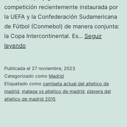
competición recientemente instaurada por
la UEFA y la Confederación Sudamericana
de Fútbol (Conmebol) de manera conjunta:
la Copa Intercontinental. Es…
Seguir
entradas
leyendo
sevilla
atletico
Publicada el
27 noviembre, 2023
de
Categorizado como
Madrid
madrid
Etiquetado como
camiseta actual del atletico de
madrid
,
malaga vs atletico de madrid
,
playera del
atletico de madrid 2015