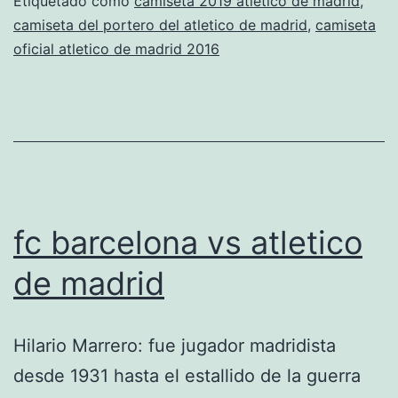
athletic
Etiquetado como
camiseta 2019 atletico de madrid
,
camiseta del portero del atletico de madrid
,
camiseta
de
oficial atletico de madrid 2016
bilbao
fc barcelona vs atletico
de madrid
Hilario Marrero: fue jugador madridista
desde 1931 hasta el estallido de la guerra