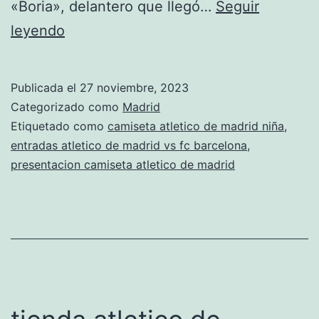
«Boria», delantero que llegó…
Seguir
camisetas
leyendo
graciosas
del
Publicada el
27 noviembre, 2023
atletico
Categorizado como
Madrid
de
Etiquetado como
camiseta atletico de madrid niña
,
entradas atletico de madrid vs fc barcelona
,
madrid
presentacion camiseta atletico de madrid