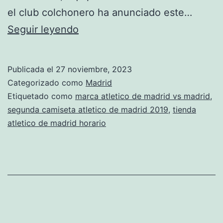
el club colchonero ha anunciado este…
club
Seguir leyendo
de
futbol
Publicada el
27 noviembre, 2023
atletico
Categorizado como
Madrid
de
Etiquetado como
marca atletico de madrid vs madrid
,
segunda camiseta atletico de madrid 2019
,
tienda
madrid
atletico de madrid horario