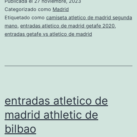
Publicada el
27 noviembre, 2023
de
Categorizado como
Madrid
madri
Etiquetado como
camiseta atletico de madrid segunda
mano
,
entradas atletico de madrid getafe 2020
,
entradas getafe vs atletico de madrid
entradas atletico de
madrid athletic de
bilbao