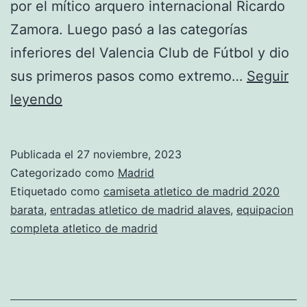
por el mítico arquero internacional Ricardo
Zamora. Luego pasó a las categorías
inferiores del Valencia Club de Fútbol y dio
sus primeros pasos como extremo…
Seguir
equipacion
leyendo
completa
atletico
Publicada el
27 noviembre, 2023
de
Categorizado como
Madrid
madrid
Etiquetado como
camiseta atletico de madrid 2020
barata
,
entradas atletico de madrid alaves
,
equipacion
completa atletico de madrid