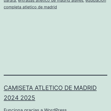
barata
,
entradas atletico de madrid alaves
,
equipacion
completa atletico de madrid
CAMISETA ATLETICO DE MADRID
2024 2025
Funciona gracias a
WordPress
.