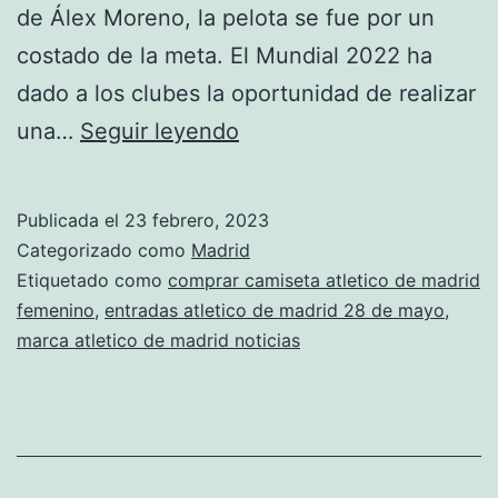
de Álex Moreno, la pelota se fue por un
costado de la meta. El Mundial 2022 ha
dado a los clubes la oportunidad de realizar
la
una…
Seguir leyendo
nueva
camiseta
Publicada el
23 febrero, 2023
del
Categorizado como
Madrid
atltico
Etiquetado como
comprar camiseta atletico de madrid
femenino
,
entradas atletico de madrid 28 de mayo
,
de
marca atletico de madrid noticias
madrid