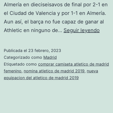
Almería en dieciseisavos de final por 2-1 en
el Ciudad de Valencia y por 1-1 en Almería.
Aun así, el barça no fue capaz de ganar al
nuev
Athletic en ninguno de…
Seguir leyendo
camp
de
Publicada el
23 febrero, 2023
futbo
Categorizado como
Madrid
atleti
Etiquetado como
comprar camiseta atletico de madrid
femenino
,
nomina atletico de madrid 2019
,
nueva
de
equipacion del atletico de madrid 2019
madri