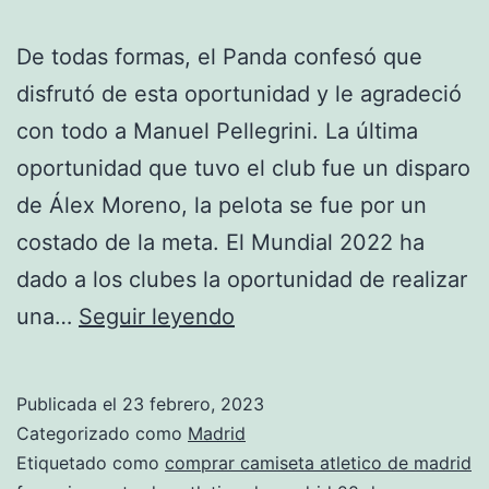
De todas formas, el Panda confesó que
disfrutó de esta oportunidad y le agradeció
con todo a Manuel Pellegrini. La última
oportunidad que tuvo el club fue un disparo
de Álex Moreno, la pelota se fue por un
costado de la meta. El Mundial 2022 ha
dado a los clubes la oportunidad de realizar
la
una…
Seguir leyendo
nueva
camiseta
Publicada el
23 febrero, 2023
del
Categorizado como
Madrid
atltico
Etiquetado como
comprar camiseta atletico de madrid