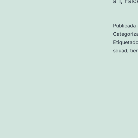
a 1, Fal
Publicada 
Categori
Etiqueta
squad
,
tie