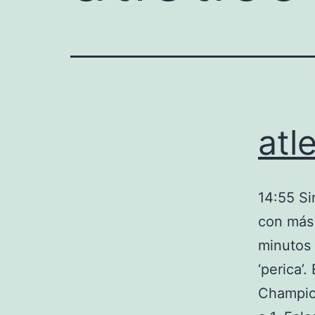
atl
14:55 Si
con más 
minutos 
‘perica’
Champion