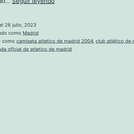
atletico
cao…
Seguir leyendo
de
madrid
el
26 julio, 2023
futbol
zado como
Madrid
do como
camiseta atletico de madrid 2004
,
club atlético de
nda oficial de atletico de madrid