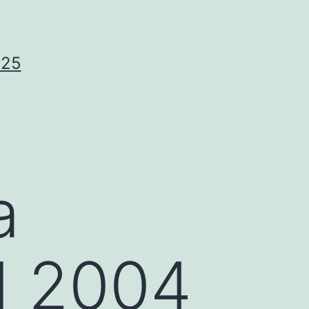
025
a
d 2004