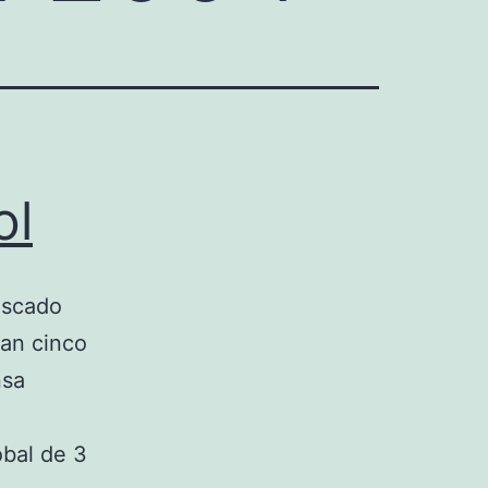
ol
uscado
ban cinco
nsa
obal de 3