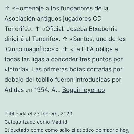
↑ «Homenaje a los fundadores de la
Asociación antiguos jugadores CD
Tenerife». ↑ «Oficial: Joseba Etxeberria
dirigirá al Tenerife». ↑ «Santos, uno de los
‘Cinco magníficos’». ↑ «La FIFA obliga a
todas las ligas a conceder tres puntos por
victoria». Las primeras botas cortadas por
debajo del tobillo fueron introducidas por
entradas
Adidas en 1954. A…
Seguir leyendo
atletico
de
Publicada el
23 febrero, 2023
madrid
Categorizado como
Madrid
olimpic
Etiquetado como
como salio el atletico de madrid hoy
,