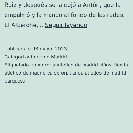
Ruiz y después se la dejó a Antón, que la
empalmó y la mandó al fondo de las redes.
club
El Alberche,…
Seguir leyendo
atltico
de
Publicada el
18 mayo, 2023
madrid
Categorizado como
Madrid
estadio
Etiquetado como
ropa atletico de madrid niños
,
tienda
atletico de madrid calderon
,
tienda atletico de madrid
parquesur