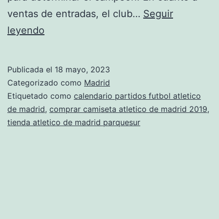
ventas de entradas, el club…
Seguir
equipacion
leyendo
atletico
de
Publicada el
18 mayo, 2023
madrid
Categorizado como
Madrid
2020
Etiquetado como
calendario partidos futbol atletico
de madrid
,
comprar camiseta atletico de madrid 2019
,
el
tienda atletico de madrid parquesur
corte
ingles