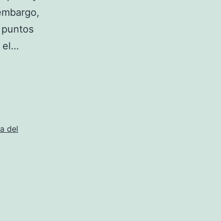
 embargo,
s puntos
e el…
a del