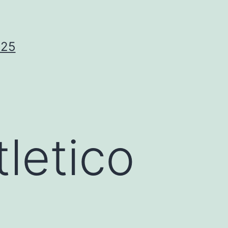
025
tletico