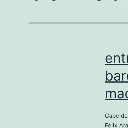
ent
bar
mad
Cabe des
Félix Ar