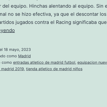
 del equipo. Hinchas alentando al equipo. Sin
final no se hizo efectiva, ya que el descontar lo
artidos jugados contra el Racing significaba qu
entradas
leyendo
partido
barcelona
el
18 mayo, 2023
atletico
zado como
Madrid
de
do como
entradas atletico de madrid futbol
,
equipacion nuev
e madrid 2019
,
tienda atletico de madrid niños
madrid