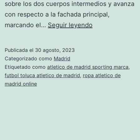
sobre los dos cuerpos intermedios y avanza
con respecto a la fachada principal,
comprar
marcando el…
Seguir leyendo
entradas
celta
Publicada el
30 agosto, 2023
atletico
Categorizado como
Madrid
de
Etiquetado como
atletico de madrid sporting marca
,
futbol toluca atletico de madrid
,
ropa atletico de
madrid
madrid online