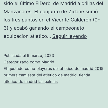
sido el último ElDerbi de Madrid a orillas del
Manzanares. El conjunto de Zidane sumó
los tres puntos en el Vicente Calderón (0-
3) y acabó ganando el campeonato
comprar
equipacion atletico…
Seguir leyendo
entradas
de
Publicada el
9 marzo, 2023
futbol
Categorizado como
Madrid
atletico
Etiquetado como
playeras del atletico de madrid 2015
,
primera camiseta del atletico de madrid
,
tienda
de
atletico de madrid las palmas
madrid