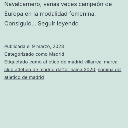
Navalcarnero, varias veces campeón de
Europa en la modalidad femenina.
ultimas
Consiguió…
Seguir leyendo
noticias
fichajes
Publicada el
9 marzo, 2023
atletico
Categorizado como
Madrid
de
Etiquetado como
atletico de madrid villarreal marca
,
club atlético de madrid daftar nama 2020
,
nomina del
madrid
atletico de madrid