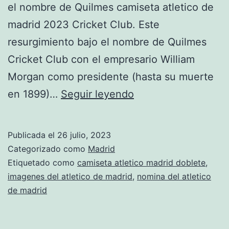
el nombre de Quilmes camiseta atletico de
madrid 2023 Cricket Club. Este
resurgimiento bajo el nombre de Quilmes
Cricket Club con el empresario William
Morgan como presidente (hasta su muerte
camisetas
en 1899)…
Seguir leyendo
del
atletico
Publicada el
26 julio, 2023
de
Categorizado como
Madrid
madrid
Etiquetado como
camiseta atletico madrid doblete
,
imagenes del atletico de madrid
,
nomina del atletico
para
de madrid
nios