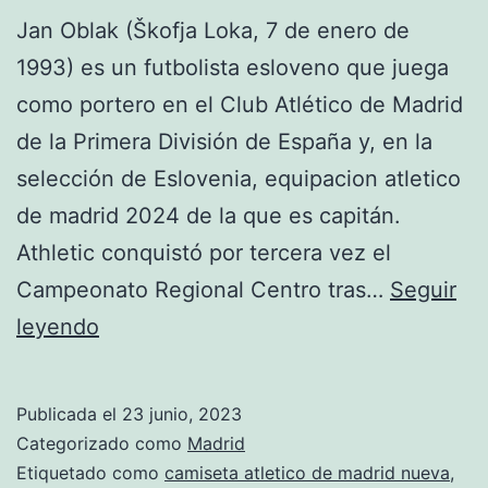
Jan Oblak (Škofja Loka, 7 de enero de
1993) es un futbolista esloveno que juega
como portero en el Club Atlético de Madrid
de la Primera División de España y, en la
selección de Eslovenia, equipacion atletico
de madrid 2024 de la que es capitán.
Athletic conquistó por tercera vez el
Campeonato Regional Centro tras…
Seguir
escuela
leyendo
de
futbol
Publicada el
23 junio, 2023
atletico
Categorizado como
Madrid
de
Etiquetado como
camiseta atletico de madrid nueva
,