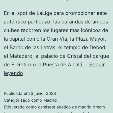
En el spot de LaLiga para promocionar este
auténtico partidazo, las bufandas de ambos
clubes recorren los lugares más icónicos de
la capital como la Gran Vía, la Plaza Mayor,
el Barrio de las Letras, el templo de Debod,
el Matadero, el palacio de Cristal del parque
de El Retiro o la Puerta de Alcalá,…
Seguir
camiseta
leyendo
atletico
de
Publicada el
23 junio, 2023
madrid
Categorizado como
Madrid
azerbaijan
Etiquetado como
camiseta atletico de madrid dream