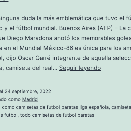
ninguna duda la más emblemática que tuvo el fú
o y el fútbol mundial. Buenos Aires (AFP) – La 
ue Diego Maradona anotó los memorables goles
ra en el Mundial México-86 es única para los a
ol, dijo Oscar Garré integrante de aquella selec
como
a, camiseta del real…
Seguir leyendo
hacer
una
el
24 septiembre, 2022
torta
zado como
Madrid
camiseta
do como
camisetas de futbol baratas liga española
,
camiset
s futbol
,
todo camisetas de futbol baratas
de
futbol