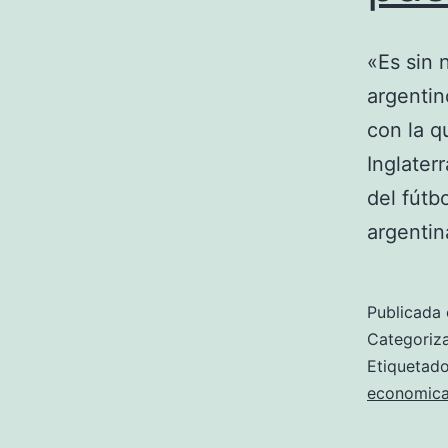
«Es sin 
argentin
con la q
Inglater
del fútb
argentin
Publicada 
Categori
Etiqueta
economica