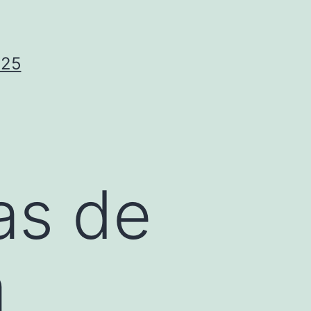
025
as de
a