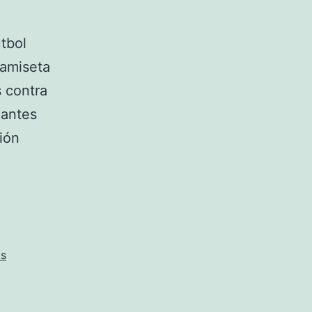
tbol
camiseta
 contra
mantes
ción
as