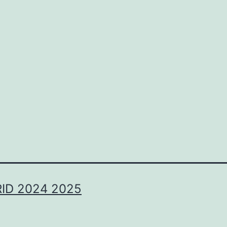
paso
a
paso
ID 2024 2025