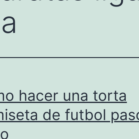
la
o hacer una torta
iseta de futbol pas
so