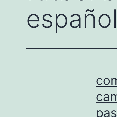
españo
com
cam
pa