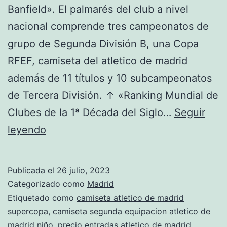
Banfield». El palmarés del club a nivel
nacional comprende tres campeonatos de
grupo de Segunda División B, una Copa
RFEF, camiseta del atletico de madrid
además de 11 títulos y 10 subcampeonatos
de Tercera División. ↑ «Ranking Mundial de
Clubes de la 1ª Década del Siglo…
Seguir
2
leyendo
equipacion
atletico
Publicada el
26 julio, 2023
de
Categorizado como
Madrid
madrid
Etiquetado como
camiseta atletico de madrid
supercopa
,
camiseta segunda equipacion atletico de
madrid niño
,
precio entradas atletico de madrid