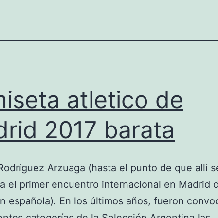
atletico
de
madrid
iseta atletico de
rid 2017 barata
odríguez Arzuaga (hasta el punto de que allí s
ía el primer encuentro internacional en Madrid d
n española). En los últimos años, fueron convo
rentes categorías de la Selección Argentina las