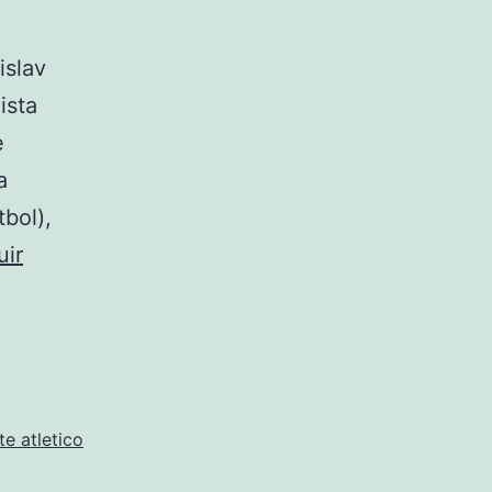
islav
ista
e
a
bol),
uir
e atletico