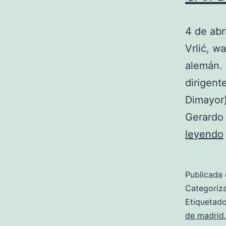
4 de abri
Vrlić, wa
alemán. 
dirigent
Dimayor)
Gerardo
leyendo
Publicada 
Categori
Etiqueta
de madrid