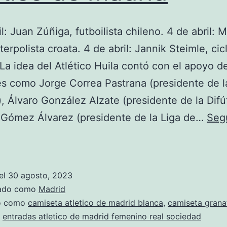
l: Juan Zúñiga, futboilista chileno. 4 de abril: M
terpolista croata. 4 de abril: Jannik Steimle, cicl
La idea del Atlético Huila contó con el apoyo d
es como Jorge Correa Pastrana (presidente de l
, Álvaro González Alzate (presidente de la Difút
 Gómez Álvarez (presidente de la Liga de…
Seg
como
conseguir
una
el
30 agosto, 2023
camiseta
zado como
Madrid
firmada
do como
camiseta atletico de madrid blanca
,
camiseta granat
,
entradas atletico de madrid femenino real sociedad
del