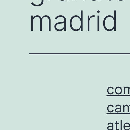
madrid
com
cam
atl