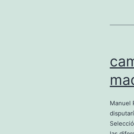
cam
mad
Manuel R
disputar
Selecció
las dife