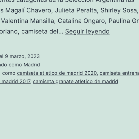
s Magalí Chavero, Julieta Peralta, Shirley Sosa
 Valentina Mansilla, Catalina Ongaro, Paulina G
camiseta
oriano, camiseta del…
Seguir leyendo
atletico
de
el
9 marzo, 2023
madrid
zado como
Madrid
2017
do como
camiseta atletico de madrid 2020
,
camiseta entren
e madrid 2017
,
camiseta granate atletico de madrid
barata