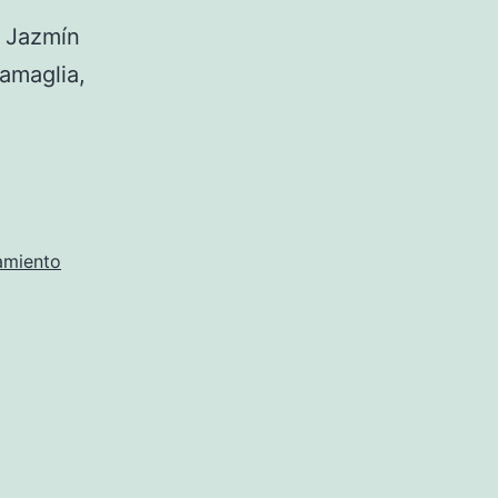
, Jazmín
ramaglia,
amiento