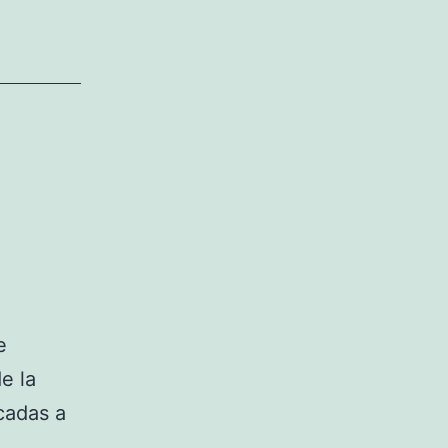
e
e la
cadas a