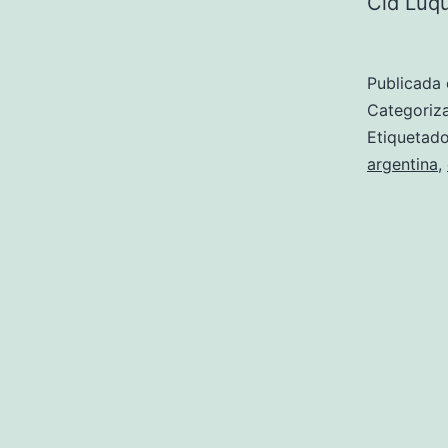
Cid Luq
Publicada 
Categori
Etiqueta
argentina
,