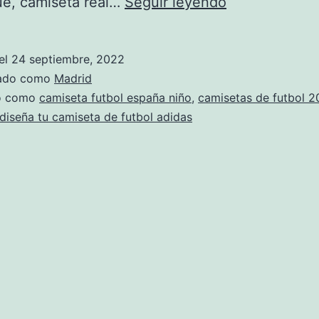
Sin
ue, camiseta real…
Seguir leyendo
título
el
24 septiembre, 2022
zado como
Madrid
do como
camiseta futbol españa niño
,
camisetas de futbol 2
diseña tu camiseta de futbol adidas