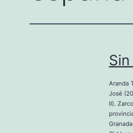
Sin 
Aranda T
José (20
II). Zar
provinci
Granada 