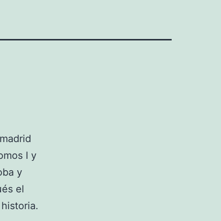
 madrid
omos I y
oba y
ués el
istoria.