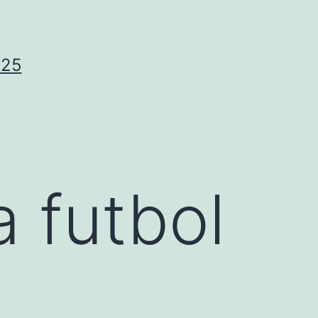
025
 futbol