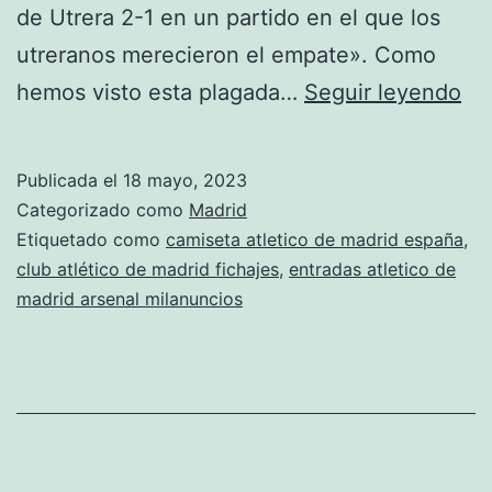
de Utrera 2-1 en un partido en el que los
utreranos merecieron el empate». Como
ca
hemos visto esta plagada…
Seguir leyendo
loc
atl
Publicada el
18 mayo, 2023
de
Categorizado como
Madrid
ma
Etiquetado como
camiseta atletico de madrid españa
,
club atlético de madrid fichajes
,
entradas atletico de
madrid arsenal milanuncios