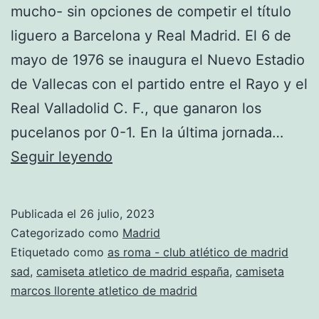
mucho- sin opciones de competir el título
liguero a Barcelona y Real Madrid. El 6 de
mayo de 1976 se inaugura el Nuevo Estadio
de Vallecas con el partido entre el Rayo y el
Real Valladolid C. F., que ganaron los
pucelanos por 0-1. En la última jornada…
camiseta
Seguir leyendo
atletico
de
Publicada el
26 julio, 2023
madrid
Categorizado como
Madrid
clasica
Etiquetado como
as roma - club atlético de madrid
sad
,
camiseta atletico de madrid españa
,
camiseta
marcos llorente atletico de madrid