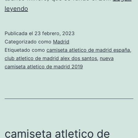
camiseta
leyendo
entrenamiento
atletico
Publicada el
23 febrero, 2023
de
Categorizado como
Madrid
madrid
Etiquetado como
camiseta atletico de madrid españa
,
club atletico de madrid alex dos santos
,
nueva
barata
camiseta atletico de madrid 2019
camiseta atletico de