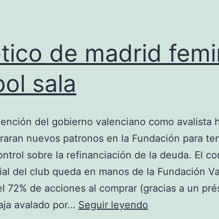
etico de madrid fem
bol sala
vención del gobierno valenciano como avalista 
aran nuevos patronos en la Fundación para te
ntrol sobre la refinanciación de la deuda. El co
ial del club queda en manos de la Fundación Va
l 72% de acciones al comprar (gracias a un pr
atletico
aja avalado por…
Seguir leyendo