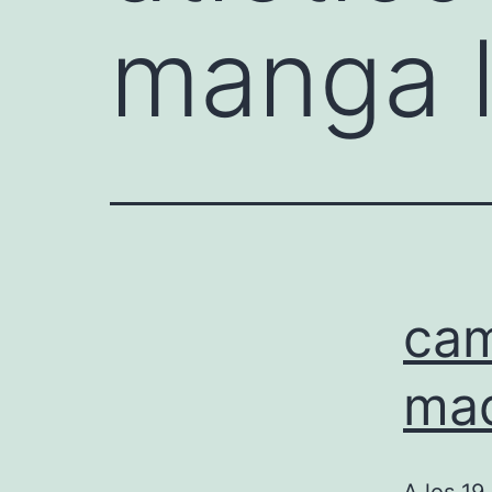
manga 
cam
mad