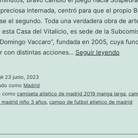
 minutos, Bravo cambió el juego hacia Sospedra
 preciosa internada, centró para que el propio 
e el segundo. Toda una verdadera obra de art
esta Casa del Vitalicio, es sede de la Subcomi
“Domingo Vaccaro”, fundada en 2005, cuya func
camis
r con distintas acciones…
Seguir leyendo
atleti
de
el
23 junio, 2023
madri
zado como
Madrid
2018
do como
camiseta atletico de madrid 2019 manga larga
,
cam
e madrid niño 3 años
,
campo de futbol atletico de madrid
nio