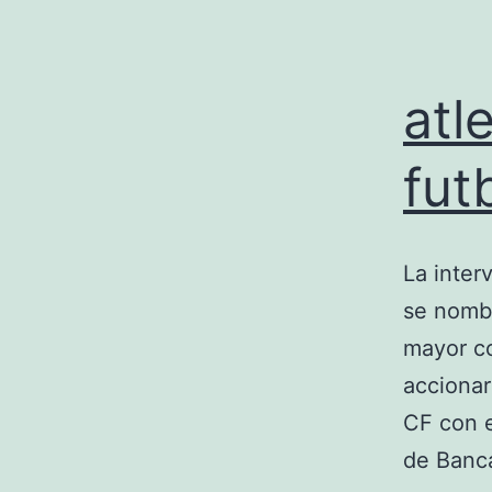
atl
fut
La inter
se nombr
mayor co
accionar
CF con e
de Banc