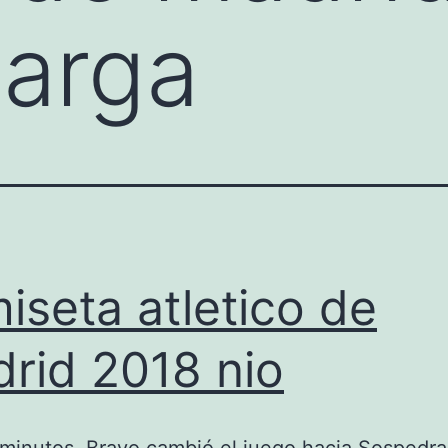
larga
iseta atletico de
rid 2018 nio