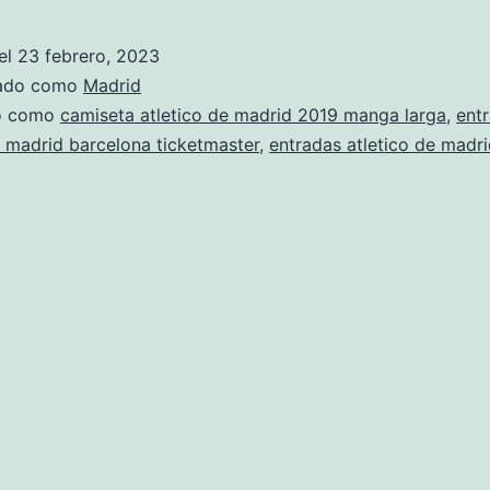
de
madrid
el
23 febrero, 2023
feminas
zado como
Madrid
futbol
do como
camiseta atletico de madrid 2019 manga larga
,
ent
e madrid barcelona ticketmaster
,
entradas atletico de madri
sala