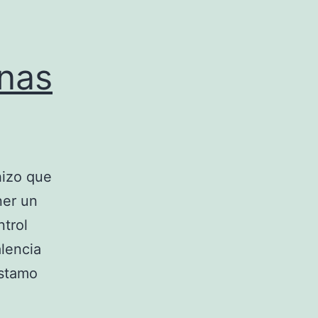
inas
hizo que
ner un
ntrol
lencia
éstamo