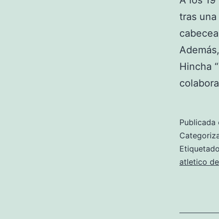
A los 19
tras una
cabeceas
Además, 
Hincha 
colabora
Publicada 
Categori
Etiqueta
atletico d