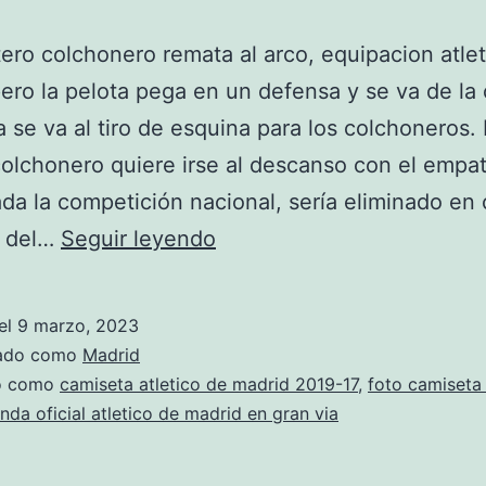
tero colchonero remata al arco, equipacion atle
ero la pelota pega en un defensa y se va de la
a se va al tiro de esquina para los colchoneros. 
olchonero quiere irse al descanso con el empat
a la competición nacional, sería eliminado en 
equipacion
 del…
Seguir leyendo
entrenamiento
atletico
el
9 marzo, 2023
de
zado como
Madrid
madrid
do como
camiseta atletico de madrid 2019-17
,
foto camiseta 
enda oficial atletico de madrid en gran via
2019