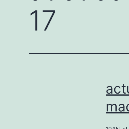
17
act
mad