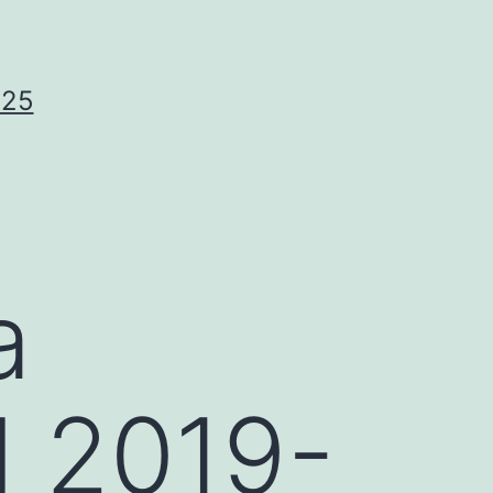
025
a
d 2019-