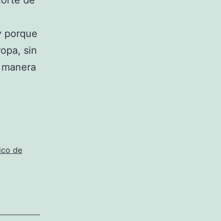
norte de
y porque
opa, sin
e manera
ico de