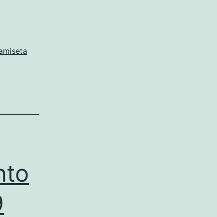
amiseta
nto
9