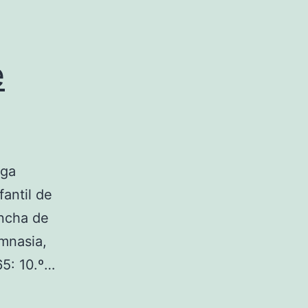
e
iga
fantil de
ancha de
imnasia,
65: 10.º…