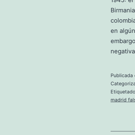
1945: el
Birmania
colombia
en algún
embargo 
negativa
Publicada 
Categori
Etiqueta
madrid fal