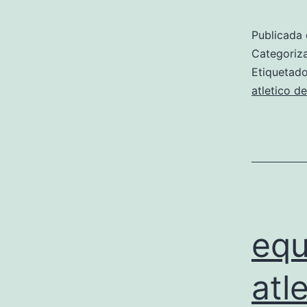
Publicada 
Categori
Etiqueta
atletico d
equ
atl