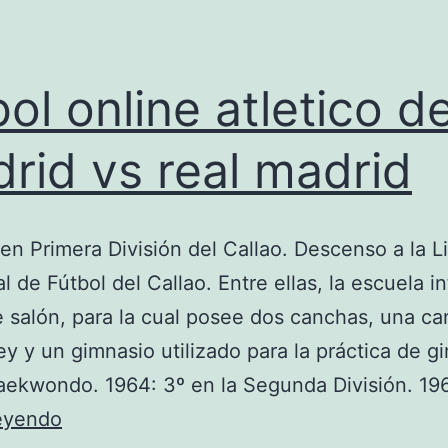
bol online atletico d
rid vs real madrid
 en Primera División del Callao. Descenso a la L
l de Fútbol del Callao. Entre ellas, la escuela in
e salón, para la cual posee dos canchas, una c
ey y un gimnasio utilizado para la práctica de g
aekwondo. 1964: 3º en la Segunda División. 19
futbol
leyendo