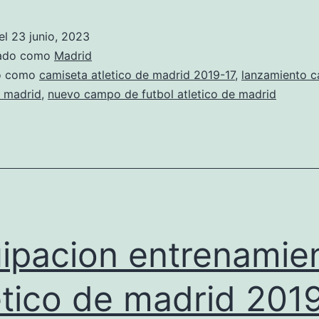
online
atletico
el
23 junio, 2023
de
zado como
Madrid
madrid
do como
camiseta atletico de madrid 2019-17
,
lanzamiento c
e madrid
,
nuevo campo de futbol atletico de madrid
vs
real
madrid
ipacion entrenamie
etico de madrid 201