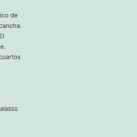
tico de
 cancha.
El
e.
cuartos
atletico