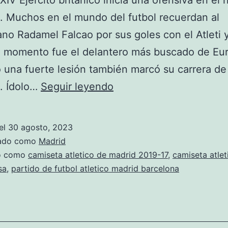
 XIV Ejército británico inicia una ofensiva en el 
. Muchos en el mundo del futbol recuerdan al
no Radamel Falcao por sus goles con el Atleti 
 momento fue el delantero más buscado de Eur
una fuerte lesión también marcó su carrera d
actualidad
. Ídolo…
Seguir leyendo
atletico
de
el
30 agosto, 2023
madrid
zado como
Madrid
do como
camiseta atletico de madrid 2019-17
,
camiseta atlet
sa
,
partido de futbol atletico madrid barcelona