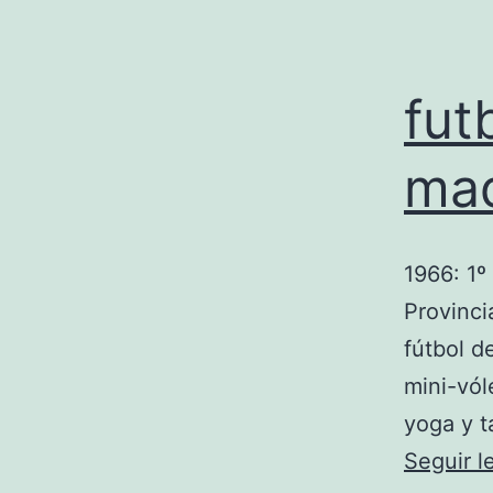
fut
mad
1966: 1º
Provincia
fútbol d
mini-vól
yoga y t
Seguir 