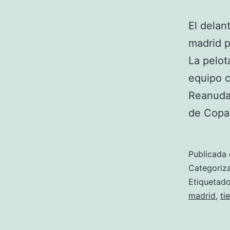
El delan
madrid p
La pelot
equipo c
Reanudad
de Copa
Publicada 
Categori
Etiqueta
madrid
,
ti