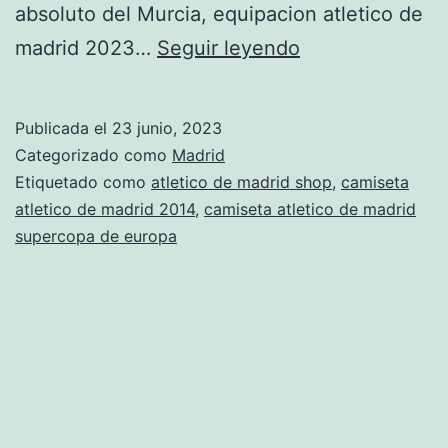
absoluto del Murcia, equipacion atletico de
camiseta
madrid 2023…
Seguir leyendo
pre
partido
Publicada el
23 junio, 2023
atletico
Categorizado como
Madrid
de
Etiquetado como
atletico de madrid shop
,
camiseta
atletico de madrid 2014
,
camiseta atletico de madrid
madrid
supercopa de europa