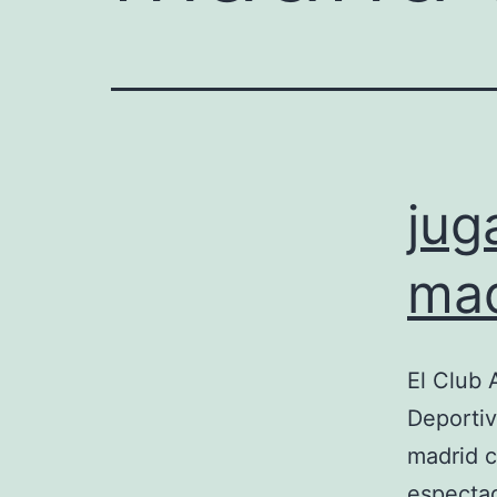
jug
mad
El Club 
Deportiv
madrid c
espectad