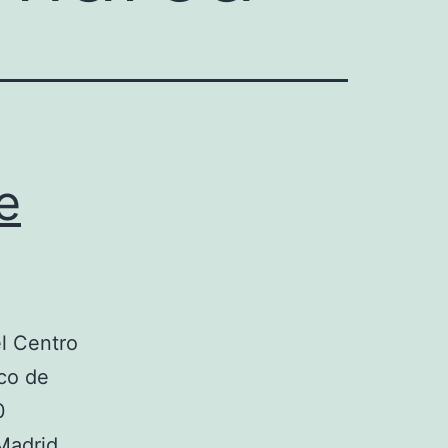
e
el Centro
ico de
0
Madrid