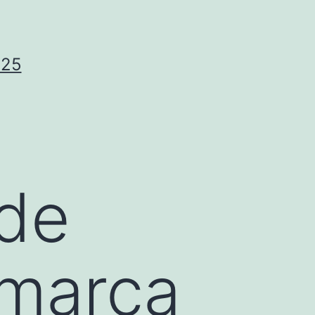
025
 de
 marca