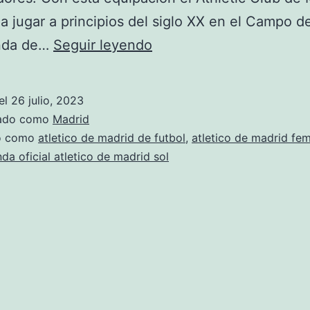
 jugar a principios del siglo XX en el Campo de
jugadores
onda de…
Seguir leyendo
de
atletico
el
26 julio, 2023
de
zado como
Madrid
madrid
do como
atletico de madrid de futbol
,
atletico de madrid fe
nda oficial atletico de madrid sol
2019