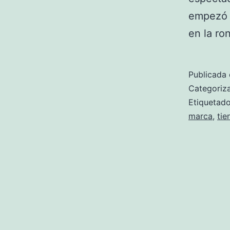
empezó a
en la r
Publicada 
Categori
Etiqueta
marca
,
tie