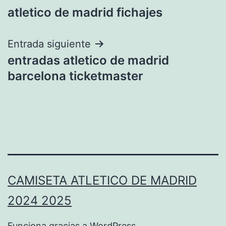
atletico de madrid fichajes
de
entradas
Entrada siguiente
entradas atletico de madrid
barcelona ticketmaster
CAMISETA ATLETICO DE MADRID
2024 2025
Funciona gracias a
WordPress
.