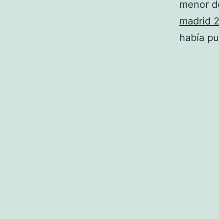
menor de
madrid 
había pu