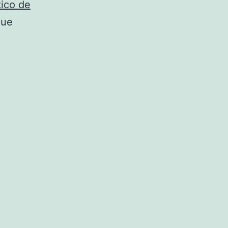
tico de
que