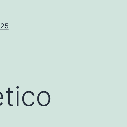
025
etico