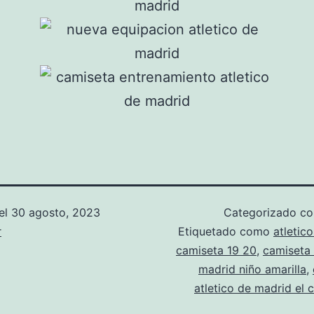
el
30 agosto, 2023
Categorizado 
r
Etiquetado como
atletic
camiseta 19 20
,
camiseta 
madrid niño amarilla
,
atletico de madrid el c