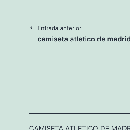
Navegación
Entrada anterior
camiseta atletico de madr
de
entradas
CAMISETA ATLETICO DE MADR