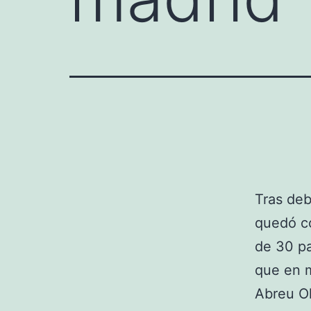
Tras deb
quedó co
de 30 pa
que en 
Abreu Ol