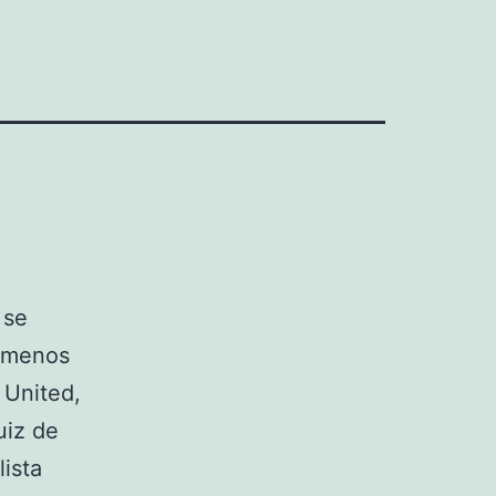
 se
ó menos
 United,
uiz de
ista