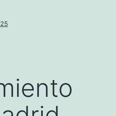
025
miento
madrid