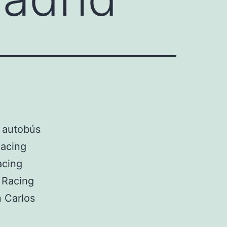
n autobús
Racing
acing
 Racing
n Carlos