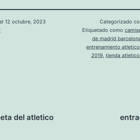
el
12 octubre, 2023
Categorizado 
r
Etiquetado como
camise
de madrid barcelon
entrenamiento atletic
2019
,
tienda atletic
ta del atletico
entra