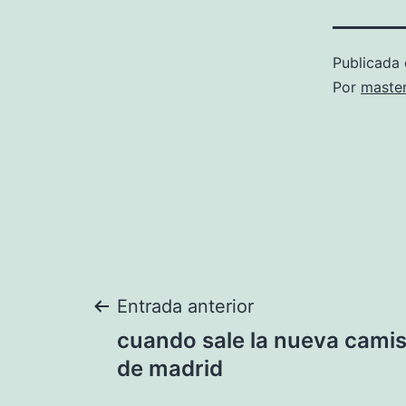
Publicada 
Por
maste
Navegación
Entrada anterior
cuando sale la nueva camise
de
de madrid