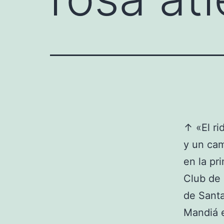
↑ «El ri
y un cam
en la pr
Club de 
de Santa
Mandiá e